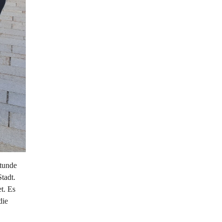
tunde 
tadt. 
t. Es 
die 