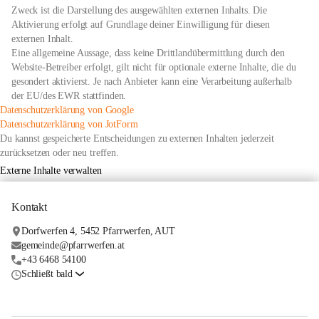
Zweck ist die Darstellung des ausgewählten externen Inhalts. Die
Aktivierung erfolgt auf Grundlage deiner Einwilligung für diesen
externen Inhalt.
Eine allgemeine Aussage, dass keine Drittlandübermittlung durch den
Website-Betreiber erfolgt, gilt nicht für optionale externe Inhalte, die du
gesondert aktivierst. Je nach Anbieter kann eine Verarbeitung außerhalb
der EU/des EWR stattfinden.
öffnet
Datenschutzerklärung von Google
in
öffnet
Datenschutzerklärung von JotForm
neuem
in
Du kannst gespeicherte Entscheidungen zu externen Inhalten jederzeit
Tab
neuem
zurücksetzen oder neu treffen.
Tab
Externe Inhalte verwalten
Kontakt
Dorfwerfen 4, 5452 Pfarrwerfen, AUT
gemeinde@pfarrwerfen.at
+43 6468 54100
Schließt bald