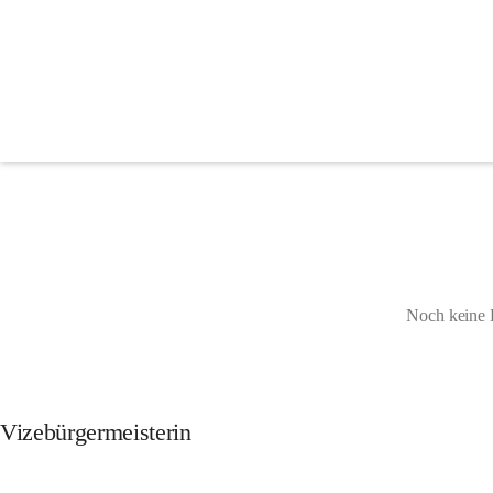
Ausschüsse & Gremien
Gemeindevorstehung
Bürgermeister
Noch keine 
Vizebürgermeisterin