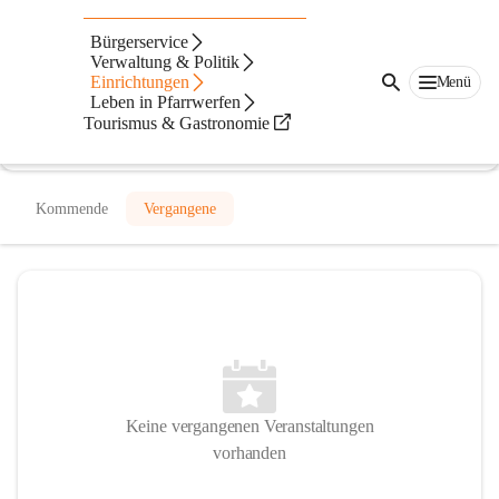
Freischwimmbad Pfarrwerfen
Bürgerservice
Verwaltung & Politik
@freischwimmbad-pfarrwerfen
Einrichtungen
Menü
Freibad
Leben in Pfarrwerfen
Tourismus & Gastronomie
In CITIES öffnen
Kommende
Vergangene
Keine vergangenen Veranstaltungen
vorhanden