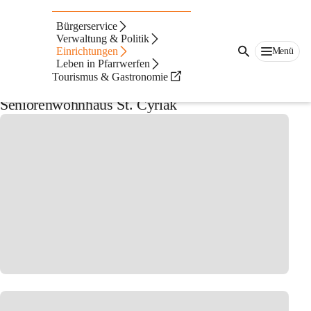
Auf dieser Seite
Bürgerservice
Seniorenwohnhaus St.
Verwaltung & Politik
Einrichtungen
Menü
Leben in Pfarrwerfen
Cyriak
Tourismus & Gastronomie
Seniorenwohnhaus St. Cyriak