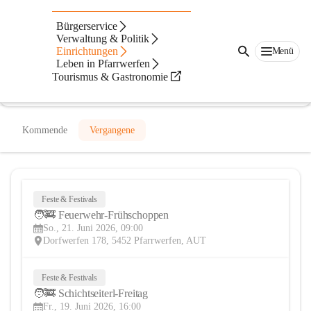
Freiwillige Feuerwehr Pfarrwerfen
Bürgerservice
Verwaltung & Politik
@freiwillige-feuerwehr-pfarrwerfen
Einrichtungen
Menü
Feuerwehr
Leben in Pfarrwerfen
Tourismus & Gastronomie
In CITIES öffnen
Kommende
Vergangene
Feste & Festivals
21
🧑‍🚒 Feuerwehr-Frühschoppen
JUN
So., 21. Juni 2026, 09:00
Dorfwerfen 178, 5452 Pfarrwerfen, AUT
Feste & Festivals
19
🧑‍🚒 Schichtseiterl-Freitag
JUN
Fr., 19. Juni 2026, 16:00