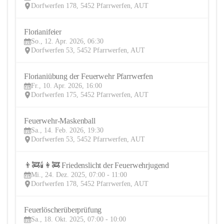
Dorfwerfen 178, 5452 Pfarrwerfen, AUT
Florianifeier
12
So., 12. Apr. 2026, 06:30
APR
Dorfwerfen 53, 5452 Pfarrwerfen, AUT
Florianiübung der Feuerwehr Pfarrwerfen
10
Fr., 10. Apr. 2026, 16:00
APR
Dorfwerfen 175, 5452 Pfarrwerfen, AUT
Feuerwehr-Maskenball
14
Sa., 14. Feb. 2026, 19:30
FEB
Dorfwerfen 53, 5452 Pfarrwerfen, AUT
👨‍🚒🕯️👩‍🚒 Friedenslicht der Feuerwehrjugend
24
Mi., 24. Dez. 2025, 07:00 - 11:00
DEZ
Dorfwerfen 178, 5452 Pfarrwerfen, AUT
Feuerlöscherüberprüfung
18
Sa., 18. Okt. 2025, 07:00 - 10:00
OKT