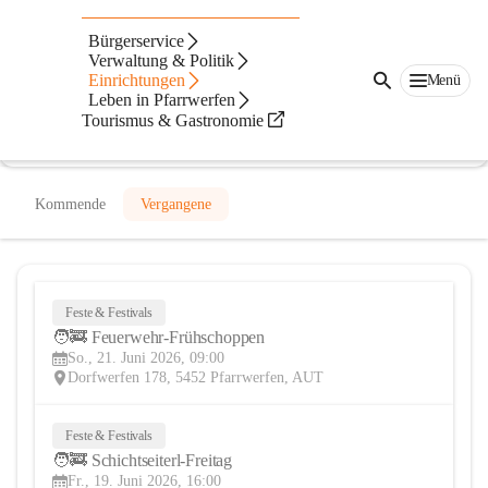
Freiwillige Feuerwehr Pfarrwerfen
Bürgerservice
Verwaltung & Politik
@freiwillige-feuerwehr-pfarrwerfen
Einrichtungen
Menü
Feuerwehr
Leben in Pfarrwerfen
Tourismus & Gastronomie
In CITIES öffnen
Kommende
Vergangene
Feste & Festivals
21
🧑‍🚒 Feuerwehr-Frühschoppen
JUN
So., 21. Juni 2026, 09:00
Dorfwerfen 178, 5452 Pfarrwerfen, AUT
Feste & Festivals
19
🧑‍🚒 Schichtseiterl-Freitag
JUN
Fr., 19. Juni 2026, 16:00