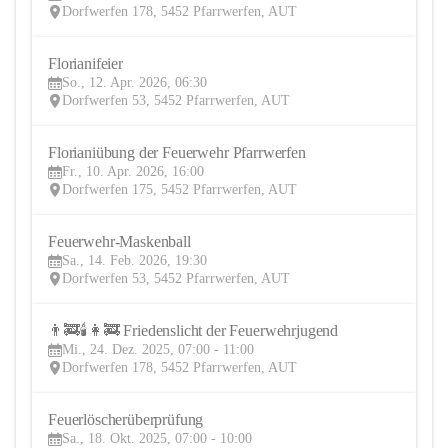
Dorfwerfen 178, 5452 Pfarrwerfen, AUT
Florianifeier
12
So., 12. Apr. 2026, 06:30
APR
Dorfwerfen 53, 5452 Pfarrwerfen, AUT
Florianiübung der Feuerwehr Pfarrwerfen
10
Fr., 10. Apr. 2026, 16:00
APR
Dorfwerfen 175, 5452 Pfarrwerfen, AUT
Feuerwehr-Maskenball
14
Sa., 14. Feb. 2026, 19:30
FEB
Dorfwerfen 53, 5452 Pfarrwerfen, AUT
👨‍🚒🕯️👩‍🚒 Friedenslicht der Feuerwehrjugend
24
Mi., 24. Dez. 2025, 07:00 - 11:00
DEZ
Dorfwerfen 178, 5452 Pfarrwerfen, AUT
Feuerlöscherüberprüfung
18
Sa., 18. Okt. 2025, 07:00 - 10:00
OKT